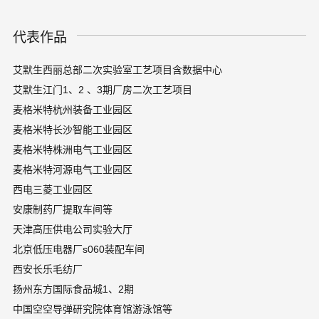
代表作品
艾默生西丽总部二次实验室工艺项目含数据中心
艾默生江门1、2 、3期厂房二次工艺项目
麦格米特杭州装备工业园区
麦格米特长沙智能工业园区
麦格米特株洲电气工业园区
麦格米特河源电气工业园区
西电三菱工业园区
安康制药厂提取车间等
天津高压供电公司实验大厅
北京低压电器厂s060装配车间
西安长乐毛纺厂
扬州东方国际食品城1、2期
中国空空导弹研究院体育馆游泳馆等