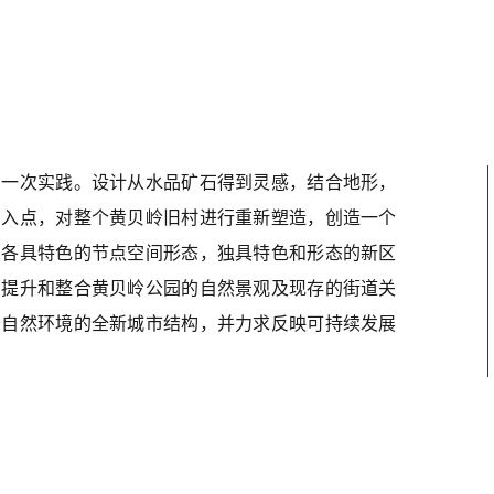
资讯
关于
建筑设计
规划/咨询
团队
加入我们
联
的一次实践。设计从水品矿石得到灵感，结合地形，
切入点，对整个黄贝岭旧村进行重新塑造，创造一个
的各具特色的节点空间形态，独具特色和形态的新区
，提升和整合黄贝岭公园的自然景观及现存的街道关
于自然环境的全新城市结构，并力求反映可持续发展