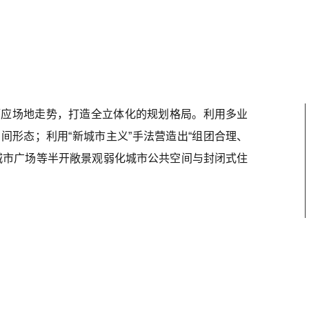
资讯
关于
建筑设计
规划/咨询
团队
加入我们
联
顺应场地走势，打造全立体化的规划格局。利用多业
间形态；利用“新城市主义”手法营造出“组团合理、
城市广场等半开敞景观弱化城市公共空间与封闭式住