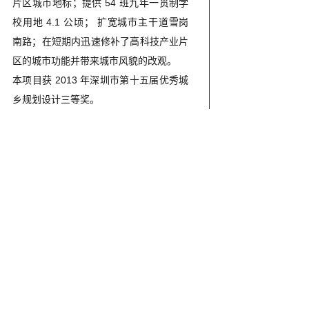
片区城市地标；提供 54 班九年一贯制学
＃地
方案
及
校用地 4.1 公顷； 扩宽城市主干道雪岗
块保
设计
案
南路；在短期内迅速修补了高科技产业片
障房
区的城市功能并带来城市风貌的改观。
计
及老
本项目获 2013 年深圳市第十五届优秀城
乡规划设计三等奖。
年住
区规
划及
方案
设计