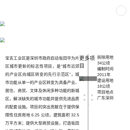
深圳市龙岗区宝吉工业区（华为片区 GX3 更
新单元西区）改造专项规划
拆除用地
更多项
宝吉工业区是深圳市政府启动坂田华为片
34公顷
目
区城市更新的标志性项目，是“城市近郊
编制时间
的产业区向城区转变的先行示范区”，城
2011年
建设用地
市功能从单一的产业区转变为具备产业、
三亚
18公顷
牡丹
韶
居住、商贸、文体及休闲多种功能的新城
项目地点
•山
江
南
广东深圳
区，解决缺失的城市功能并提供先进品质
28
水国
碧
的配套设施。项目的突出贡献在于提供保
＃、
障性住房用地 6.25 公顷，建筑面积 32.5
际规
花
万平方米；提供大型商贸设施，打造坂田
29
划及
规