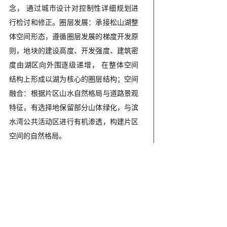
念， 通过城市设计对控制性详细规划进
新中
心公
城
行检讨和修正。圈层发展：承接松山湖整
心区
园概
市
体空间形态，遵循圈层发展的梯度开发原
城市
念性
计
则，地块的建设高度、开发强度、建筑密
设计
总体
度由湖区向外围逐级递增， 在整体空间
结构上形成以湖为核心的圈层结构；空间
规划
融合：根据片区山水自然格局与道路景观
特征，有选择地保留部分山体绿化，与滨
水湾公共活动区进行有机渗透，构建片区
空间的自然格局。