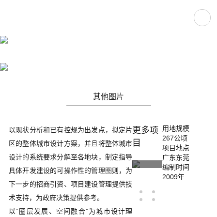
东莞松山湖金多港片区城市设计
其他图片
用地规模
更多项
以现状分析和已有控规为出发点，拟定片
267公顷
目
区的整体城市设计方案，并且将整体城市
项目地点
设计的系统要求分解至各地块，制定指导
广东东莞
编制时间
具体开发建设的可操作性的管理图则，为
东莞
2009年
深圳
吉
下一步的招商引资、项目建设管理提供技
市常
福田
市
术支持，为政府决策提供参考。
平镇
环中
部
以“圈层发展、空间融合”为城市设计理